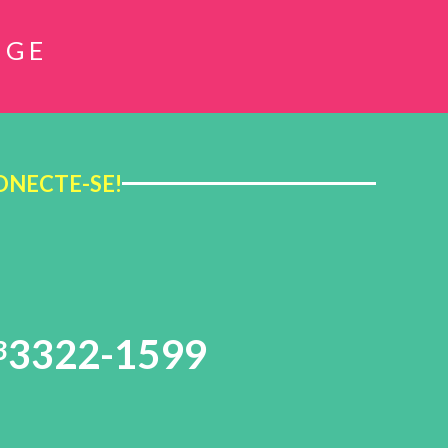
NGE
ONECTE-SE!
3322-1599
3