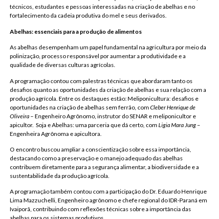
técnicos, estudantes e pessoas interessadas na criação de abelhas e no
fortalecimento da cadeia produtiva do mel e seus derivados.
Abelhas: essenciais para a produção de alimentos
As abelhas desempenham um papel fundamental na agricultura por meio da
polinização, processo responsável por aumentar a produtividade e a
qualidade de diversas culturas agrícolas.
A programação contou com palestras técnicas que abordaram tanto os
desafios quanto as oportunidades da criação de abelhas e sua relação com a
produção agrícola. Entre os destaques estão: Meliponicultura: desafios e
oportunidades na criação de abelhas sem ferrão, com
Cleber Henrique de
Oliveira
– Engenheiro Agrônomo, instrutor do SENAR e meliponicultor e
apicultor. Soja e Abelhas: uma parceria que dá certo, com
Ligia Mara Jung
–
Engenheira Agrônoma e apicultora.
O encontro buscou ampliar a conscientização sobre essa importância,
destacando como a preservação e o manejo adequado das abelhas
contribuem diretamente para a segurança alimentar, a biodiversidade e a
sustentabilidade da produção agrícola.
A programação também contou com a participação do Dr. Eduardo Henrique
Lima Mazzuchelli, Engenheiro agrônomo e chefe regional do IDR-Paraná em
Ivaiporã, contribuindo com reflexões técnicas sobre a importância das
abelhas para os sistemas produtivos.