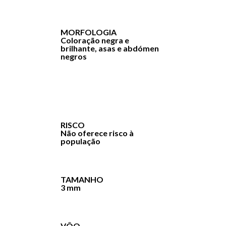
MORFOLOGIA
Coloração negra e
brilhante, asas e abdómen
negros
RISCO
Não oferece risco à
população
TAMANHO
3 mm
VÔO