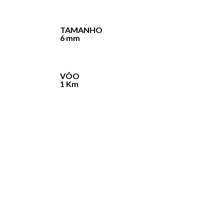
TAMANHO
6 mm
VÔO
1 Km