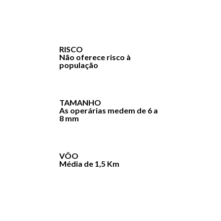
RISCO
Não oferece risco à
população
TAMANHO
As operárias medem de 6 a
8 mm
VÔO
Média de 1,5 Km