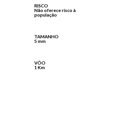
RISCO
Não oferece risco à
população
TAMANHO
5 mm
VÔO
1 Km