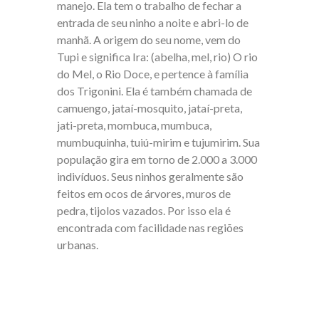
manejo. Ela tem o trabalho de fechar a
entrada de seu ninho a noite e abri-lo de
manhã. A origem do seu nome, vem do
Tupi e significa Ira: (abelha, mel, rio) O rio
do Mel, o Rio Doce, e pertence à família
dos Trigonini. Ela é também chamada de
camuengo, jataí-mosquito, jataí-preta,
jati-preta, mombuca, mumbuca,
mumbuquinha, tuiú-mirim e tujumirim. Sua
população gira em torno de 2.000 a 3.000
indivíduos. Seus ninhos geralmente são
feitos em ocos de árvores, muros de
pedra, tijolos vazados. Por isso ela é
encontrada com facilidade nas regiões
urbanas.