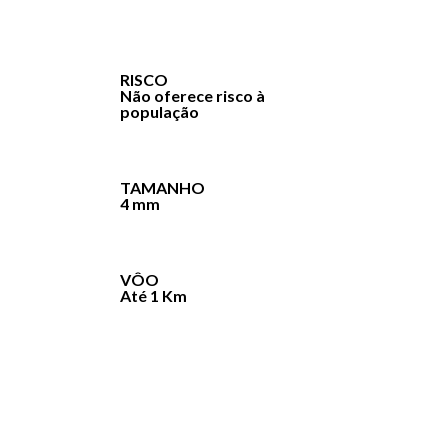
RISCO
Não oferece risco à
população
TAMANHO
4 mm
VÔO
Até 1 Km