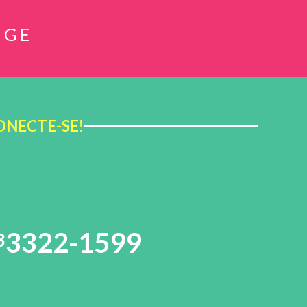
NGE
ONECTE-SE!
3322-1599
3